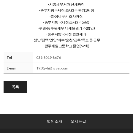
· 시흥세무서 재산세과장
· 중부지방국세청 조사3국 관리1팀장
· 화성세무서 조사과장
· 중부지방국세청 조사2국(6년)
· 수원/동수원세무서 세원관리과(법인)
· 중부지방국세청 법인세과
· 성남/평택/안양/여수/순천/광주/목포 등 근무
· 광주제일고등학교 졸업(52회)
Tel
031-8019-8676
E-mail
1958jyh@naver.com
목록
법인소개
오시는길