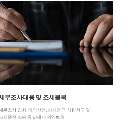
세무조사대응 및 조세불복
세무조사 입회, 이의신청, 심사청구, 심판청구 및
조세행정 소송 등 납세자 권익보호